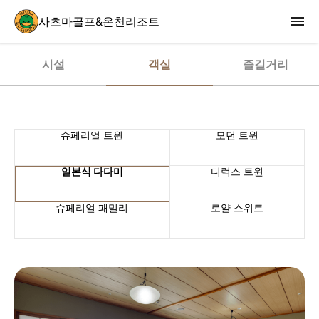
사츠마골프&온천리조트
시설
객실
즐길거리
슈페리얼 트윈
모던 트윈
일본식 다다미
디럭스 트윈
슈페리얼 패밀리
로얄 스위트