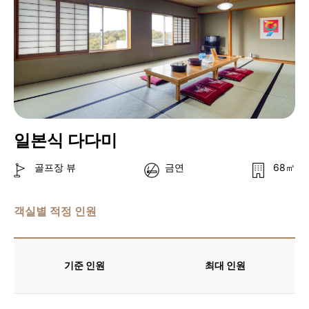
일본식 다다미
골프장 뷰
금연
68㎡
객실별 적정 인원
기준 인원
최대 인원