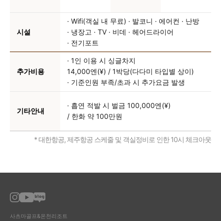
· Wifi(객실 내 무료)
· 발코니
· 에어컨
· 난방
시설
· 냉장고
· TV
· 비데
· 헤어드라이어
· 전기포트
· 1인 이용 시 싱글차지
추가비용
14,000엔(¥) / 1박당(다다미 타입별 상이)
· 기준인원 부족/초과 시 추가요금 발생
· 흡연 적발 시 벌금 100,000엔(¥)
기타안내
/ 한화 약 100만원
* 대한항공, 제주항공 스케줄 및 객실정비로 인한 10시 체크아웃
사츠마골프&온천리조트